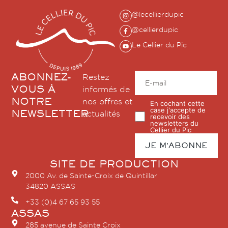
@lecellierdupic
@cellierdupic
Le Cellier du Pic
ABONNEZ-
Restez
VOUS À
informés de
NOTRE
nos offres et
En cochant cette
case j'accepte de
NEWSLETTER
actualités
recevoir des
newsletters du
Cellier du Pic
SITE DE PRODUCTION
2000 Av. de Sainte-Croix de Quintillar
34820 ASSAS
+33 (0)4 67 65 93 55
ASSAS
285 avenue de Sainte Croix