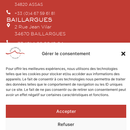
34820 ASSAS
+33 (0)4 67 59 61 81
BAILLARGUES
2 Rue Jean Vilar
34670 BAILLARGUES
+33 (0)4 86 80 18 04
SAINT-GELY-DU-FESC
Gérer le consentement
2 avenue du Pic Saint Loup
34980 SAINT GÉLY DU FESC
Pour offrir les meilleures expériences, nous utilisons des technologies
+33 (0)4 67 84 21 96
telles que les cookies pour stocker et/ou accéder aux informations des
appareils. Le fait de consentir à ces technologies nous permettra de traiter
des données telles que le comportement de navigation ou les ID uniques
sur ce site. Le fait de ne pas consentir ou de retirer son consentement peut
avoir un effet négatif sur certaines caractéristiques et fonctions.
Design by AGENCEKARACTERE.FR
Accepter
2026 © Le Cellier du Pic
Mentions légales
Refuser
L’ABUS D’ALCOOL EST DANGEREUX POUR LA SANTÉ, À