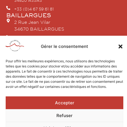
34820 ASSAS
+33 (0)4 67 59 61 81
BAILLARGUES
2 Rue Jean Vilar
34670 BAILLARGUES
+33 (0)4 86 80 18 04
SAINT-GELY-DU-FESC
Gérer le consentement
2 avenue du Pic Saint Loup
34980 SAINT GÉLY DU FESC
Pour offrir les meilleures expériences, nous utilisons des technologies
+33 (0)4 67 84 21 96
telles que les cookies pour stocker et/ou accéder aux informations des
appareils. Le fait de consentir à ces technologies nous permettra de traiter
des données telles que le comportement de navigation ou les ID uniques
sur ce site. Le fait de ne pas consentir ou de retirer son consentement peut
avoir un effet négatif sur certaines caractéristiques et fonctions.
Design by AGENCEKARACTERE.FR
Accepter
2026 © Le Cellier du Pic
Mentions légales
Refuser
L’ABUS D’ALCOOL EST DANGEREUX POUR LA SANTÉ, À
CONSOMMER AVEC MODÉRATION.