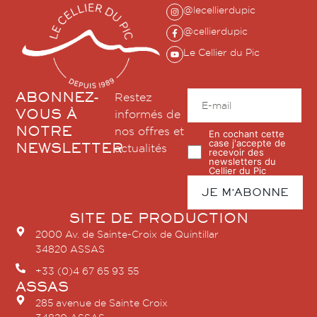
@lecellierdupic
@cellierdupic
Le Cellier du Pic
ABONNEZ-
Restez
VOUS À
informés de
NOTRE
nos offres et
En cochant cette
case j'accepte de
NEWSLETTER
actualités
recevoir des
newsletters du
Cellier du Pic
SITE DE PRODUCTION
2000 Av. de Sainte-Croix de Quintillar
34820 ASSAS
+33 (0)4 67 65 93 55
ASSAS
285 avenue de Sainte Croix