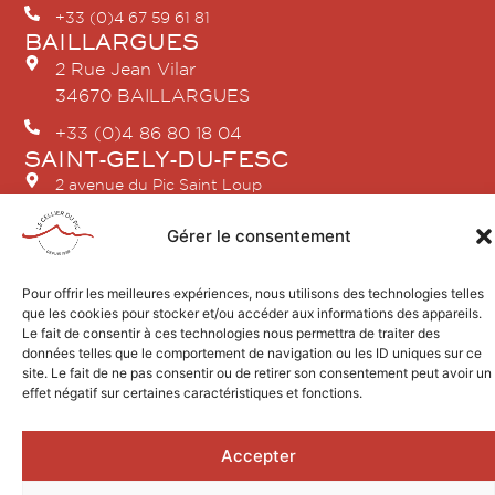
+33 (0)4 67 59 61 81
BAILLARGUES
2 Rue Jean Vilar
34670 BAILLARGUES
+33 (0)4 86 80 18 04
SAINT-GELY-DU-FESC
2 avenue du Pic Saint Loup
34980 SAINT GÉLY DU FESC
Gérer le consentement
+33 (0)4 67 84 21 96
Pour offrir les meilleures expériences, nous utilisons des technologies telles
que les cookies pour stocker et/ou accéder aux informations des appareils.
Le fait de consentir à ces technologies nous permettra de traiter des
données telles que le comportement de navigation ou les ID uniques sur ce
Design by AGENCEKARACTERE.FR
site. Le fait de ne pas consentir ou de retirer son consentement peut avoir un
2026 © Le Cellier du Pic
effet négatif sur certaines caractéristiques et fonctions.
Mentions légales
L’ABUS D’ALCOOL EST DANGEREUX POUR LA SANTÉ, À
Accepter
CONSOMMER AVEC MODÉRATION.