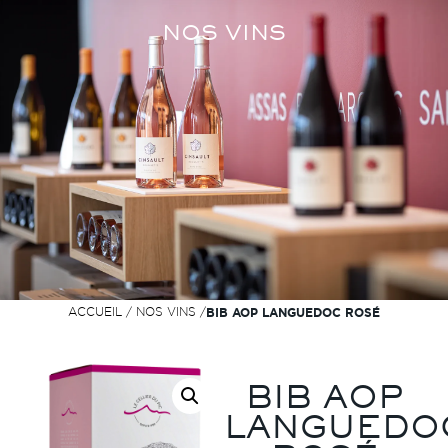
NOS VINS
ACCUEIL
/
NOS VINS
/
BIB AOP LANGUEDOC ROSÉ
BIB AOP
LANGUEDO