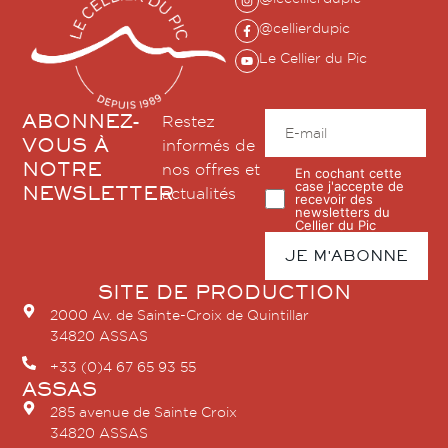
@cellierdupic
Le Cellier du Pic
ABONNEZ-
Restez
VOUS À
informés de
NOTRE
nos offres et
En cochant cette
case j'accepte de
NEWSLETTER
actualités
recevoir des
newsletters du
Cellier du Pic
SITE DE PRODUCTION
2000 Av. de Sainte-Croix de Quintillar
34820 ASSAS
+33 (0)4 67 65 93 55
ASSAS
285 avenue de Sainte Croix
34820 ASSAS