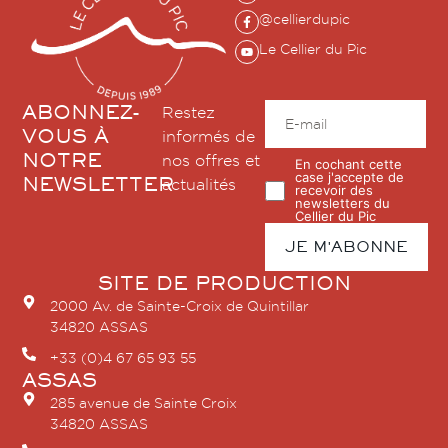
@cellierdupic
Le Cellier du Pic
ABONNEZ-
Restez
VOUS À
informés de
NOTRE
nos offres et
En cochant cette
case j'accepte de
NEWSLETTER
actualités
recevoir des
newsletters du
Cellier du Pic
SITE DE PRODUCTION
2000 Av. de Sainte-Croix de Quintillar
34820 ASSAS
+33 (0)4 67 65 93 55
ASSAS
285 avenue de Sainte Croix
34820 ASSAS