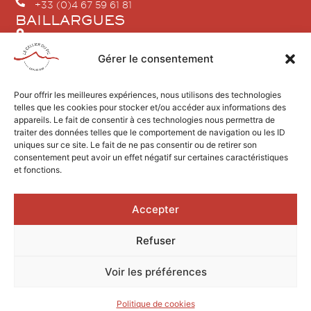
+33 (0)4 67 59 61 81
BAILLARGUES
2 Rue Jean Vilar
34670 BAILLARGUES
Gérer le consentement
+33 (0)4 86 80 18 04
SAINT-GELY-DU-FESC
Pour offrir les meilleures expériences, nous utilisons des technologies
telles que les cookies pour stocker et/ou accéder aux informations des
2 avenue du Pic Saint Loup
appareils. Le fait de consentir à ces technologies nous permettra de
34980 SAINT GÉLY DU FESC
traiter des données telles que le comportement de navigation ou les ID
uniques sur ce site. Le fait de ne pas consentir ou de retirer son
+33 (0)4 67 84 21 96
consentement peut avoir un effet négatif sur certaines caractéristiques
et fonctions.
Accepter
Design by AGENCEKARACTERE.FR
Refuser
2026 © Le Cellier du Pic
Mentions légales
Voir les préférences
L’ABUS D’ALCOOL EST DANGEREUX POUR LA SANTÉ, À
CONSOMMER AVEC MODÉRATION.
Politique de cookies