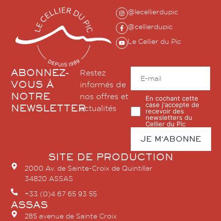
@lecellierdupic
@cellierdupic
Le Cellier du Pic
ABONNEZ-
Restez
VOUS À
informés de
NOTRE
nos offres et
En cochant cette
case j'accepte de
NEWSLETTER
actualités
recevoir des
newsletters du
Cellier du Pic
SITE DE PRODUCTION
2000 Av. de Sainte-Croix de Quintillar
34820 ASSAS
+33 (0)4 67 65 93 55
ASSAS
285 avenue de Sainte Croix