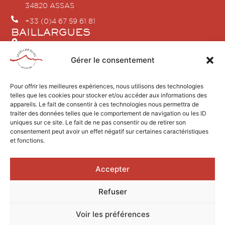
34820 ASSAS
+33 (0)4 67 59 61 81
BAILLARGUES
2 Rue Jean Vilar
34670 BAILLARGUES
Gérer le consentement
+33 (0)4 86 80 18 04
SAINT-GELY-DU-FESC
Pour offrir les meilleures expériences, nous utilisons des technologies
telles que les cookies pour stocker et/ou accéder aux informations des
2 avenue du Pic Saint Loup
appareils. Le fait de consentir à ces technologies nous permettra de
34980 SAINT GÉLY DU FESC
traiter des données telles que le comportement de navigation ou les ID
uniques sur ce site. Le fait de ne pas consentir ou de retirer son
+33 (0)4 67 84 21 96
consentement peut avoir un effet négatif sur certaines caractéristiques
et fonctions.
Accepter
Design by AGENCEKARACTERE.FR
Refuser
2026 © Le Cellier du Pic
Mentions légales
Voir les préférences
L’ABUS D’ALCOOL EST DANGEREUX POUR LA SANTÉ, À