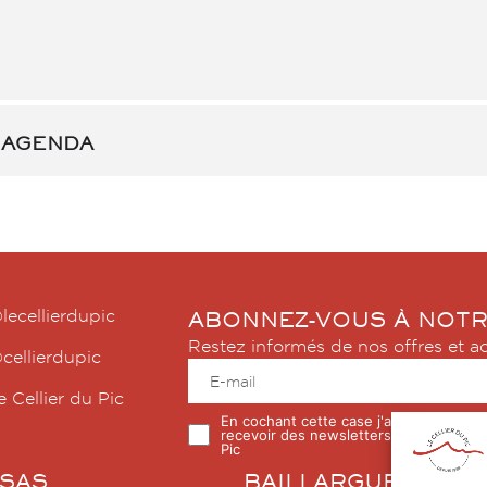
 AGENDA
lecellierdupic
ABONNEZ-VOUS À NOT
Restez informés de nos offres et ac
cellierdupic
e Cellier du Pic
En cochant cette case j'accepte de
recevoir des newsletters du Cellier du
Pic
SAS
BAILLARGUES