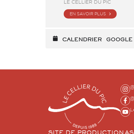
LE CELLIER DU PIC
EN SAVOIR PLUS
CALENDRIER
GOOGLE
@
@
L
SITE DE PRODUCTION
AS