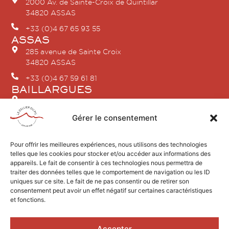
2000 Av. de Sainte-Croix de Quintillar
34820 ASSAS
+33 (0)4 67 65 93 55
ASSAS
285 avenue de Sainte Croix
34820 ASSAS
+33 (0)4 67 59 61 81
BAILLARGUES
2 Rue Jean Vilar
34670 BAILLARGUES
Gérer le consentement
+33 (0)4 86 80 18 04
SAINT-GELY-DU-FESC
Pour offrir les meilleures expériences, nous utilisons des technologies
telles que les cookies pour stocker et/ou accéder aux informations des
2 avenue du Pic Saint Loup
appareils. Le fait de consentir à ces technologies nous permettra de
34980 SAINT GÉLY DU FESC
traiter des données telles que le comportement de navigation ou les ID
+33 (0)4 67 84 21 96
uniques sur ce site. Le fait de ne pas consentir ou de retirer son
consentement peut avoir un effet négatif sur certaines caractéristiques
et fonctions.
Accepter