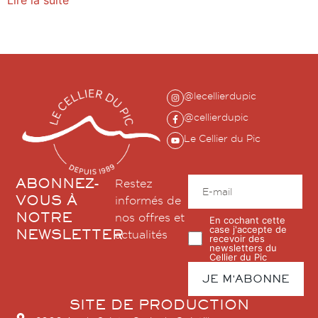
@lecellierdupic
@cellierdupic
Le Cellier du Pic
ABONNEZ-
Restez
VOUS À
informés de
NOTRE
nos offres et
En cochant cette
case j'accepte de
NEWSLETTER
actualités
recevoir des
newsletters du
Cellier du Pic
SITE DE PRODUCTION