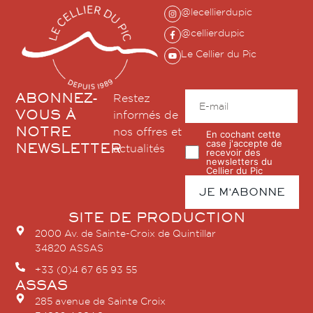
@lecellierdupic
@cellierdupic
Le Cellier du Pic
ABONNEZ-
Restez
VOUS À
informés de
NOTRE
nos offres et
En cochant cette
case j'accepte de
NEWSLETTER
actualités
recevoir des
newsletters du
Cellier du Pic
SITE DE PRODUCTION
2000 Av. de Sainte-Croix de Quintillar
34820 ASSAS
+33 (0)4 67 65 93 55
ASSAS
285 avenue de Sainte Croix