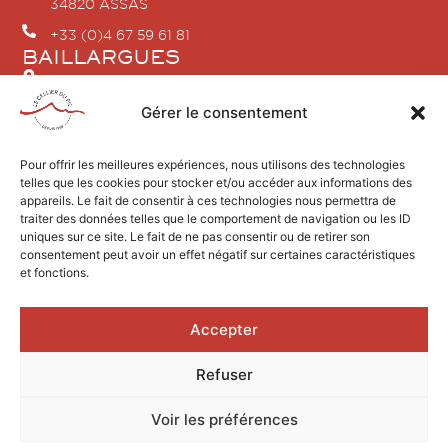
34820 ASSAS
+33 (0)4 67 59 61 81
BAILLARGUES
2 Rue Jean Vilar
34670 BAILLARGUES
Gérer le consentement
+33 (0)4 86 80 18 04
SAINT-GELY-DU-FESC
Pour offrir les meilleures expériences, nous utilisons des technologies
telles que les cookies pour stocker et/ou accéder aux informations des
2 avenue du Pic Saint Loup
appareils. Le fait de consentir à ces technologies nous permettra de
34980 SAINT GÉLY DU FESC
traiter des données telles que le comportement de navigation ou les ID
+33 (0)4 67 84 21 96
uniques sur ce site. Le fait de ne pas consentir ou de retirer son
consentement peut avoir un effet négatif sur certaines caractéristiques
et fonctions.
Accepter
Design by AGENCEKARACTERE.FR
Refuser
2026 © Le Cellier du Pic
Mentions légales
Voir les préférences
L’ABUS D’ALCOOL EST DANGEREUX POUR LA SANTÉ, À